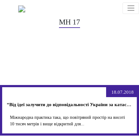
МН 17
18.07.2018
“Від ідеї залучити до відповідальності України за катастрофу МН 17 відмовилися остаточно” – Андрій Гук
Міжнародна практика така, що повітряний простір на висоті
10 тисяч метрів і вище відкритий для...