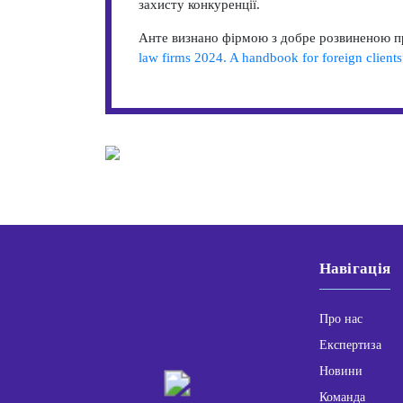
захисту конкуренції.
Анте визнано фірмою з добре розвиненою пр
law firms 2024. A handbook for foreign clients
Навігація
Про нас
Експертиза
Новини
Команда