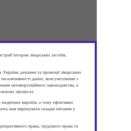
стриб’юторам лікарських засобів,
 України, реклами та промоції лікарських
 ексклюзивності даних, консультування з
мання антикорупційного законодавства, а
вільному процесах.
а медичних виробів, а тому ефективно
гають нам вирішувати складні питання у
орпоративного права, трудового права та