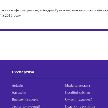
актикою фармацевтики, а Андрія Гука помітним юристом у цій гал
”
з 2018 року.
Експертиза
Авіація
Медіа та реклама
Адвокати
Постійні клієнти
Вирішення спорів
Сучасні технології
Захист конкуренції
Податки та митниця