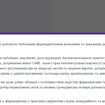
ї допомоги глобальним фармацевтичним компаніям та локальним ди
 публічних закупівлях, розслідуваннях Антимонопольного комітету
и, дотримання вимог GMP, захист прав інтелектуальної власності та
ого регулювання цін на лікарські засоби та медичні вироби, дотри
х рівнів у адміністративному, господарському, кримінальному та ци
які дуже добре обізнані з особливостями індустрії фармацевтики т
розробці нормативних актів та активна громадянська позиція допома
е у фармацевтиці у практиках вирішення спорів, комерційного та к