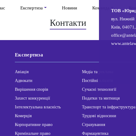
нас
Експертиза
Новини
Команда
Кон
ТОВ «Юрид
вул. Нижній 
Контакти
Київ, 04071,
office@antel
www.antelaw
Експертиза
Авіація
Медіа та реклама
Адвокати
Постійні клієнти
Вирішення спорів
Сучасні технології
Захист конкуренції
Податки та митниця
Інтелектуальна власність
Транспорт та інфраструктура
Комерція
Трудові відносини
Корпоративне право
Страхування
Кримінальне право
Фармацевтика