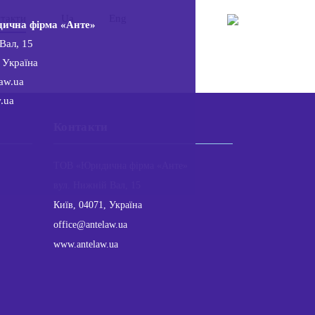
такти
Ua
Eng
ична фірма «Анте»
Вал, 15
 Україна
aw.ua
.ua
Контакти
ТОВ «Юридична фірма «Анте»
вул. Нижній Вал, 15
Київ, 04071, Україна
office@antelaw.ua
www.antelaw.ua