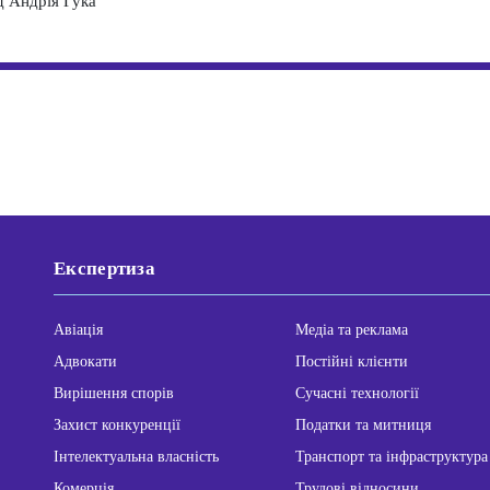
д Андрія Гука
Експертиза
Авіація
Медіа та реклама
Адвокати
Постійні клієнти
Вирішення спорів
Сучасні технології
Захист конкуренції
Податки та митниця
Інтелектуальна власність
Транспорт та інфраструктура
Комерція
Трудові відносини