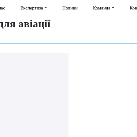
нас
Експертиза
Новини
Команда
Кон
ля авіації