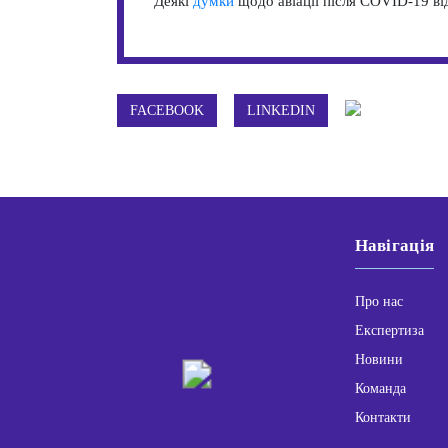
Деякі
думки
щодо авіації після COVID-19 ві
FACEBOOK
LINKEDIN
Навігація
Про нас
Експертиза
Новини
Команда
Контакти